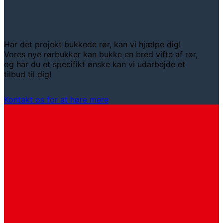
Har det projekt bukkede rør, kan vi hjælpe dig!
Vores nye rørbukker kan bukke en bred vifte af rør,
og har du et specifikt ønske kan vi udarbejde et
tilbud til dig!
Kontakt os for at høre mere