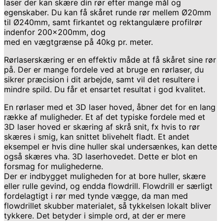
laser der kan skære din rør efter mange mål og
egenskaber. Du kan få skåret runde rør mellem Ø20mm
til Ø240mm, samt firkantet og rektangulære profilrør
indenfor 200x200mm, dog
med en vægtgrænse på 40kg pr. meter.
Rørlaserskæring er en effektiv måde at få skåret sine rør
på. Der er mange fordele ved at bruge en rørlaser, du
sikrer præcision i dit arbejde, samt vil det resultere i
mindre spild. Du får et ensartet resultat i god kvalitet.
En rørlaser med et 3D laser hoved, åbner det for en lang
række af muligheder. Et af det typiske fordele med et
3D laser hoved er skæring af skrå snit, fx hvis to rør
skæres i smig, kan snittet blivehelt fladt. Et andet
eksempel er hvis dine huller skal undersænkes, kan dette
også skæres vha. 3D laserhovedet. Dette er blot en
forsmag for mulighederne.
Der er indbygget muligheden for at bore huller, skære
eller rulle gevind, og endda flowdrill. Flowdrill er særligt
fordelagtigt i rør med tynde vægge, da man med
flowdrillet skubber materialet, så tykkelsen lokalt bliver
tykkere. Det betyder i simple ord, at der er mere