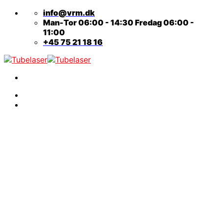
Fortsæt
info@vrm.dk
til
Man-Tor 06:00 - 14:30 Fredag 06:00 -
indhold
11:00
+45 75 21 18 16
Teknisk
Kontakt
Rørlaser og Rørbuk