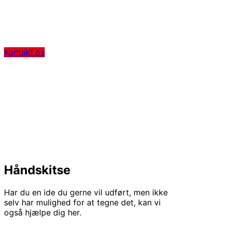
Vi tilbyder alt indenfor rørlaser skæring og rørbuk.
Kontakt os for information og tilbud.
Kontakt os
Håndskitse
Har du en ide du gerne vil udført, men ikke
selv har mulighed for at tegne det, kan vi
også hjælpe dig her.