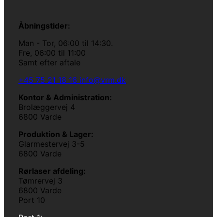
Åbningstider:
Man - Tor, 06:00 til 14:30.
Fre, 06:00 til 11:00
Samt efter aftale
+45 75 21 18 16
info@vrm.dk
Kontor & Administration:
Brolæggervej 4
6800 Varde
Produktion & Lager:
Glarmestervej 3-5
6800 Varde
Rørlaser afdeling:
Tømrervej 3
6800 Varde
Port 10